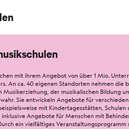
len
musikschulen
­ichen mit ihrem Ange­bot von über 1 Mio. Unter­
s. An ca. 40 eige­nen Stan­dorten nehmen die be
Musik­erziehung, der musikalis­chen Bil­dung und
 wahr. Sie entwick­eln Ange­bote für ver­schieden
beispiel­sweise mit Kindertagesstät­ten, Schule
en inklu­sive Ange­bote für Men­schen mit Behin­
urch ein vielfältiges Ver­anstal­tung­spro­gramm 