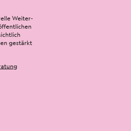
lle Weit­er­
 öffentlichen
ichtlich
len gestärkt
r­atung