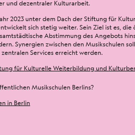
und dezen­traler Kul­tur­ar­beit.
hr 2023 unter dem Dach der Stiftung für Kul­ture
wick­elt sich stetig weit­er. Sein Ziel ist es, die
samt­städtis­che Abstim­mung des Ange­bots hin­s
ördern. Syn­ergien zwis­chen den Musikschulen sol
 zen­tralen Ser­vices erre­icht wer­den.
tung für Kul­turelle Weit­er­bil­dung und Kul­turbe
ffentlichen Musikschulen Berlins?
n in Berlin