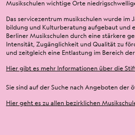
Musikschulen wichtige Orte niedrigschwelliger 
Das ser­vicezen­trum musikschulen wurde im Ja
bil­dung und Kul­turber­atung aufge­baut und ent
Berlin­er Musikschulen durch eine stärkere ge
Inten­sität, Zugänglichkeit und Qual­ität zu f
und zeit­gle­ich eine Ent­las­tung im Bere­ich der
Hier gibt es mehr Infor­ma­tio­nen über die Stif
Sie sind auf der Suche nach Ange­boten der ö
Hier geht es zu allen bezirk­lichen Musikschule