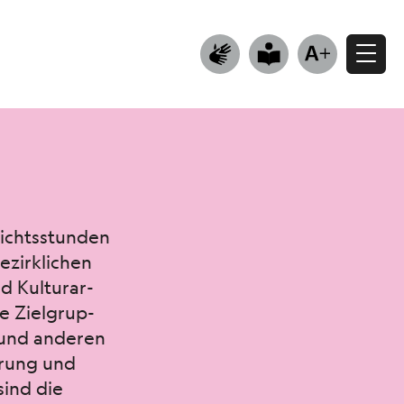
richtsstun­den
zirk­lichen
 Kul­tur­ar­
e Ziel­grup­
n und anderen
derung und
sind die