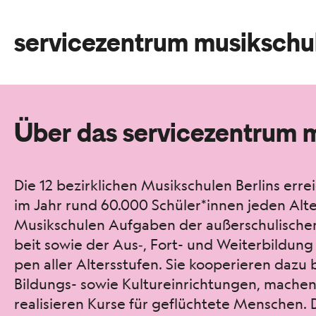
servicezentrum musikschu
Über das servicezentrum 
Die 12 bezirk­lichen Musikschulen Berlins erre
im Jahr rund 60.000 Schüler*innen jeden Alter
Musikschulen Auf­gaben der außer­schulis­chen 
beit sowie der Aus‑, Fort- und Weit­er­bil­dung
pen aller Altersstufen. Sie kooperieren dazu 
Bil­dungs- sowie Kul­turein­rich­tun­gen, mach
real­isieren Kurse für geflüchtete Men­schen. D