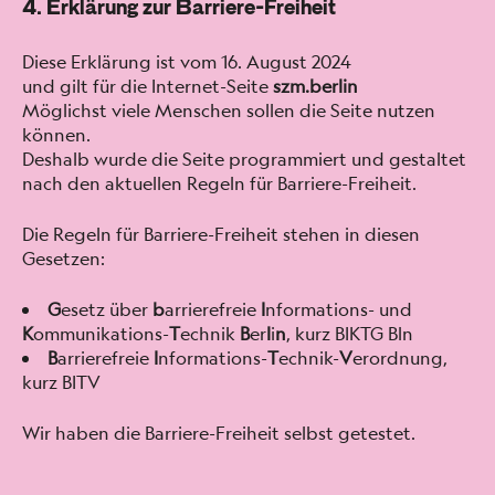
4. Erklärung zur Barriere-Freiheit
Diese Erk­lärung ist vom 16. August 2024
und gilt für die Inter­net-Seite
szm.berlin
Möglichst viele Men­schen sollen die Seite nutzen
kön­nen.
Deshalb wurde die Seite pro­gram­miert und gestal­tet
nach den aktuellen Regeln für Bar­riere-Frei­heit.
Die Regeln für Bar­riere-Frei­heit ste­hen in diesen
Geset­zen:
G
esetz über
b
arri­ere­freie
I
nfor­ma­tions- und
K
ommu­nika­tions-
T
ech­nik
B
er
l
i
n
, kurz BIKTG Bln
B
arri­ere­freie
I
nfor­ma­tions-
T
ech­nik-
V
erord­nung,
kurz BITV
Wir haben die Bar­riere-Frei­heit selb­st getestet.