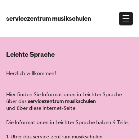
servicezentrum musikschulen
Leichte Sprache
Her­zlich willkom­men!
Hier find­en Sie Infor­ma­tio­nen in Leichter Sprache
über das
ser­vicezen­trum musikschulen
und über diese Inter­net-Seite.
Die Infor­ma­tio­nen in Leichter Sprache haben 4 Teile:
1. Über das ser­vice-zen­trum musikschulen