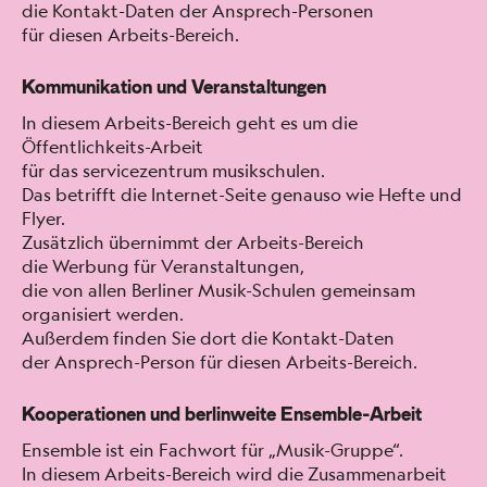
die Kon­takt-Dat­en der Ansprech-Per­so­n­en
für diesen Arbeits-Bere­ich.
Kommunikation und Veranstaltungen
In diesem Arbeits-Bere­ich geht es um die
Öffentlichkeits-Arbeit
für das ser­vicezen­trum musikschulen.
Das bet­rifft die Inter­net-Seite genau­so wie Hefte und
Fly­er.
Zusät­zlich übern­immt der Arbeits-Bere­ich
die Wer­bung für Ver­anstal­tun­gen,
die von allen Berlin­er Musik-Schulen gemein­sam
organ­isiert wer­den.
Außer­dem find­en Sie dort die Kon­takt-Dat­en
der Ansprech-Per­son für diesen Arbeits-Bere­ich.
Kooperationen und berlinweite Ensemble-Arbeit
Ensem­ble ist ein Fach­wort für „Musik-Gruppe“.
In diesem Arbeits-Bere­ich wird die Zusam­me­nar­beit