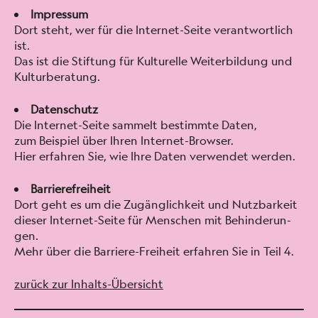
Impres­sum
Dort ste­ht, wer für die Inter­net-Seite ver­ant­wortlich
ist.
Das ist die Stiftung für Kul­turelle Weit­er­bil­dung und
Kul­turber­atung.
Daten­schutz
Die Inter­net-Seite sam­melt bes­timmte Dat­en,
zum Beispiel über Ihren Inter­net-Brows­er.
Hier erfahren Sie, wie Ihre Dat­en ver­wen­det wer­den.
Bar­ri­ere­frei­heit
Dort geht es um die Zugänglichkeit und Nutzbarkeit
dieser Inter­net-Seite für Men­schen mit Behin­derun­
gen.
Mehr über die Bar­riere-Frei­heit erfahren Sie in Teil 4.
zurück zur Inhalts-Über­sicht