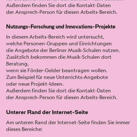
Außer­dem find­en Sie dort die Kon­takt-Dat­en
der Ansprech-Per­son für diesen Arbeits-Bere­ich.
Nutzungs-Forschung und Innovations-Projekte
In diesem Arbeits-Bere­ich wird unter­sucht,
welche Per­so­n­en-Grup­pen und Ein­rich­tun­gen
die Ange­bote der Berlin­er Musik-Schulen nutzen.
Zusät­zlich bekom­men die Musik-Schulen dort
Beratung,
wenn sie Förder-Gelder beantra­gen wollen.
Zum Beispiel für neue Unter­richts-Ange­bote
oder neue Pro­jekt-Ideen.
Außer­dem find­en Sie dort die Kon­takt-Dat­en
der Ansprech-Per­son für diesen Arbeits-Bere­ich.
Unterer Rand der Internet-Seite
Am unteren Rand der Inter­net-Seite find­en Sie immer
dieses Bere­iche: