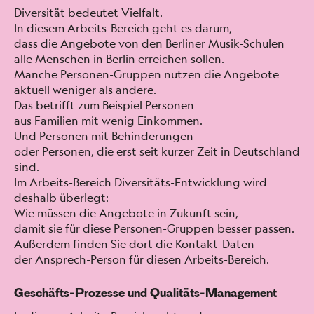
Diver­sität bedeutet Vielfalt.
In diesem Arbeits-Bere­ich geht es darum,
dass die Ange­bote von den Berlin­er Musik-Schulen
alle Men­schen in Berlin erre­ichen sollen.
Manche Per­so­n­en-Grup­pen nutzen die Ange­bote
aktuell weniger als andere.
Das bet­rifft zum Beispiel Per­so­n­en
aus Fam­i­lien mit wenig Einkom­men.
Und Per­so­n­en mit Behin­derun­gen
oder Per­so­n­en, die erst seit kurz­er Zeit in Deutsch­land
sind.
Im Arbeits-Bere­ich Diver­sitäts-Entwick­lung wird
deshalb über­legt:
Wie müssen die Ange­bote in Zukun­ft sein,
damit sie für diese Per­so­n­en-Grup­pen bess­er passen.
Außer­dem find­en Sie dort die Kon­takt-Dat­en
der Ansprech-Per­son für diesen Arbeits-Bere­ich.
Geschäfts-Prozesse und Qualitäts-Management