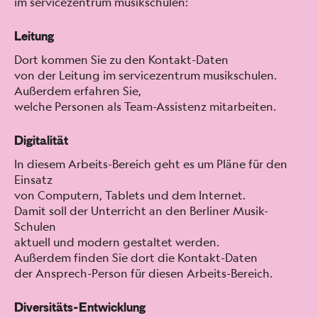
im ser­vicezen­trum musikschulen:
Leitung
Dort kom­men Sie zu den Kon­takt-Dat­en
von der Leitung im ser­vicezen­trum musikschulen.
Außer­dem erfahren Sie,
welche Per­so­n­en als Team-Assis­tenz mitar­beit­en.
Digitalität
In diesem Arbeits-Bere­ich geht es um Pläne für den
Ein­satz
von Com­put­ern, Tablets und dem Inter­net.
Damit soll der Unter­richt an den Berlin­er Musik-
Schulen
aktuell und mod­ern gestal­tet wer­den.
Außer­dem find­en Sie dort die Kon­takt-Dat­en
der Ansprech-Per­son für diesen Arbeits-Bere­ich.
Diversitäts-Entwicklung