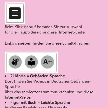
Beim Klick darauf kom­men Sie zur Auswahl
für die Haupt-Bere­iche dieser Inter­net-Seite.
Links daneben find­en Sie diese Schalt-Flächen:
2 Hände = Gebär­den-Sprache
Dort find­en Sie Videos in Deutsch­er Gebär­den-
Sprache
über das ser­vicezen­trum musikschulen und diese
Inter­net-Seite.
Fig­ur mit Buch = Leichte Sprache
In diesem Bere­ich lesen Sie ger­ade.