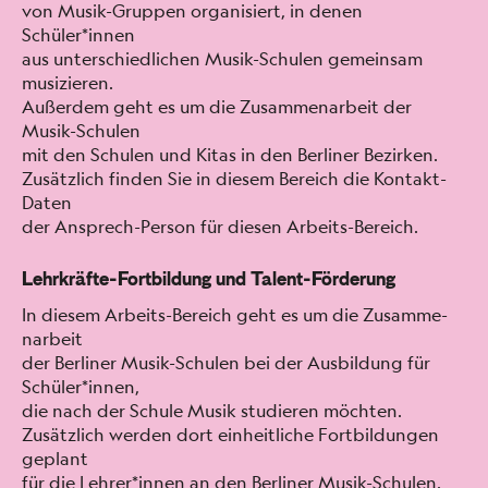
von Musik-Grup­pen organ­isiert, in denen
Schüler*innen
aus unter­schiedlichen Musik-Schulen gemein­sam
musizieren.
Außer­dem geht es um die Zusam­me­nar­beit der
Musik-Schulen
mit den Schulen und Kitas in den Berlin­er Bezirken.
Zusät­zlich find­en Sie in diesem Bere­ich die Kon­takt-
Dat­en
der Ansprech-Per­son für diesen Arbeits-Bere­ich.
Lehrkräfte-Fortbildung und Talent-Förderung
In diesem Arbeits-Bere­ich geht es um die Zusam­me­
nar­beit
der Berlin­er Musik-Schulen bei der Aus­bil­dung für
Schüler*innen,
die nach der Schule Musik studieren möcht­en.
Zusät­zlich wer­den dort ein­heitliche Fort­bil­dun­gen
geplant
für die Lehrer*innen an den Berlin­er Musik-Schulen.