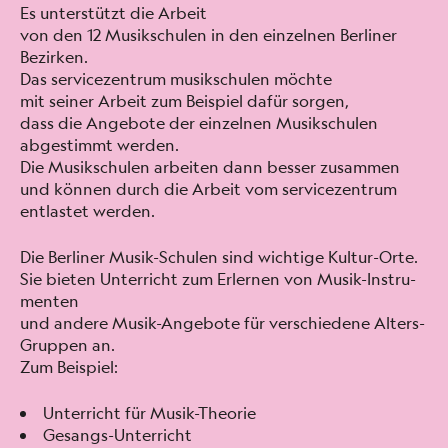
Es unter­stützt die Arbeit
von den 12 Musikschulen in den einzel­nen Berlin­er
Bezirken.
Das ser­vicezen­trum musikschulen möchte
mit sein­er Arbeit zum Beispiel dafür sor­gen,
dass die Ange­bote der einzel­nen Musikschulen
abges­timmt wer­den.
Die Musikschulen arbeit­en dann bess­er zusam­men
und kön­nen durch die Arbeit vom ser­vicezen­trum
ent­lastet wer­den.
Die Berlin­er Musik-Schulen sind wichtige Kul­tur-Orte.
Sie bieten Unter­richt zum Erler­nen von Musik-Instru­
menten
und andere Musik-Ange­bote für ver­schiedene Alters-
Grup­pen an.
Zum Beispiel:
Unter­richt für Musik-The­o­rie
Gesangs-Unter­richt