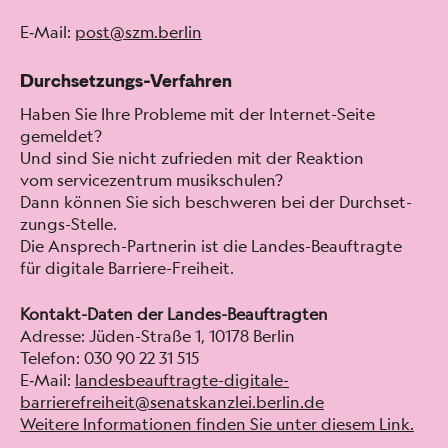
E‑Mail:
post@szm.berlin
Durchsetzungs-Verfahren
Haben Sie Ihre Prob­leme mit der Inter­net-Seite
gemeldet?
Und sind Sie nicht zufrieden mit der Reak­tion
vom ser­vicezen­trum musikschulen?
Dann kön­nen Sie sich beschw­eren bei der Durch­set­
zungs-Stelle.
Die Ansprech-Part­ner­in ist die Lan­des-Beauf­tragte
für dig­i­tale Bar­riere-Frei­heit.
Kon­takt-Dat­en der Lan­des-Beauf­tragten
Adresse: Jüden-Straße 1, 10178 Berlin
Tele­fon: 030 90 22 31 515
E‑Mail:
landesbeauftragte-digitale-
barrierefreiheit@senatskanzlei.berlin.de
Weit­ere Infor­ma­tio­nen find­en Sie unter diesem Link.