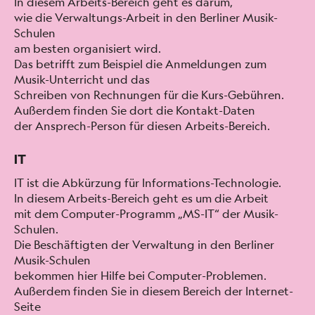
In diesem Arbeits-Bere­ich geht es darum,
wie die Ver­wal­tungs-Arbeit in den Berlin­er Musik-
Schulen
am besten organ­isiert wird.
Das bet­rifft zum Beispiel die Anmel­dun­gen zum
Musik-Unter­richt und das
Schreiben von Rech­nun­gen für die Kurs-Gebühren.
Außer­dem find­en Sie dort die Kon­takt-Dat­en
der Ansprech-Per­son für diesen Arbeits-Bere­ich.
IT
IT ist die Abkürzung für Infor­ma­tions-Tech­nolo­gie.
In diesem Arbeits-Bere­ich geht es um die Arbeit
mit dem Com­put­er-Pro­gramm „MS-IT“ der Musik-
Schulen.
Die Beschäftigten der Ver­wal­tung in den Berlin­er
Musik-Schulen
bekom­men hier Hil­fe bei Com­put­er-Prob­le­men.
Außer­dem find­en Sie in diesem Bere­ich der Inter­net-
Seite