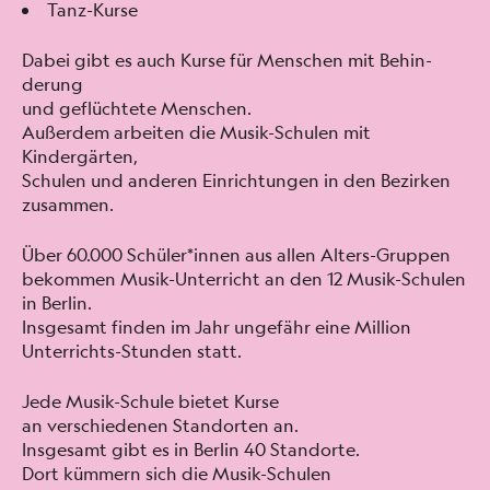
Tanz-Kurse
Dabei gibt es auch Kurse für Men­schen mit Behin­
derung
und geflüchtete Men­schen.
Außer­dem arbeit­en die Musik-Schulen mit
Kindergärten,
Schulen und anderen Ein­rich­tun­gen in den Bezirken
zusam­men.
Über 60.000 Schüler*innen aus allen Alters-Grup­pen
bekom­men Musik-Unter­richt an den 12 Musik-Schulen
in Berlin.
Ins­ge­samt find­en im Jahr unge­fähr eine Mil­lion
Unter­richts-Stun­den statt.
Jede Musik-Schule bietet Kurse
an ver­schiede­nen Stan­dorten an.
Ins­ge­samt gibt es in Berlin 40 Stan­dorte.
Dort küm­mern sich die Musik-Schulen