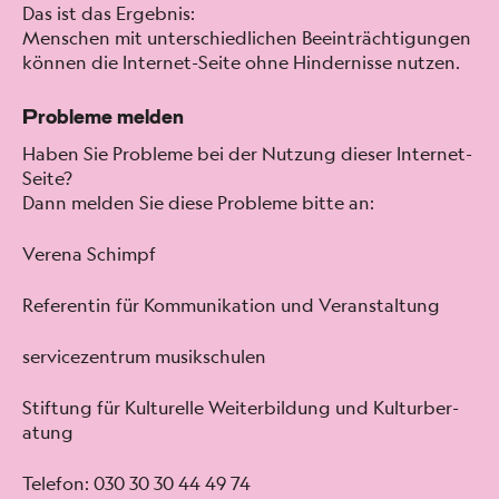
Das ist das Ergeb­nis:
Men­schen mit unter­schiedlichen Beein­träch­ti­gun­gen
kön­nen die Inter­net-Seite ohne Hin­dernisse nutzen.
Probleme melden
Haben Sie Prob­leme bei der Nutzung dieser Inter­net-
Seite?
Dann melden Sie diese Prob­leme bitte an:
Ver­e­na Schimpf
Ref­er­entin für Kom­mu­nika­tion und Ver­anstal­tung
ser­vicezen­trum musikschulen
Stiftung für Kul­turelle Weit­er­bil­dung und Kul­turber­
atung
Tele­fon: 030 30 30 44 49 74