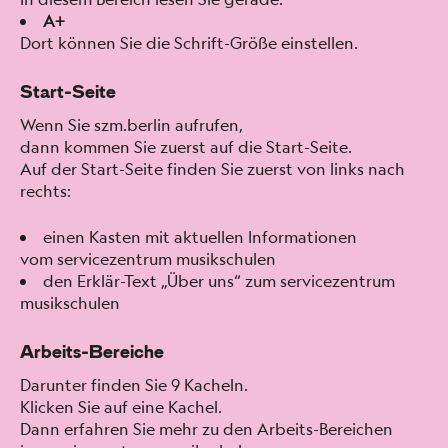
A+
Dort kön­nen Sie die Schrift-Größe ein­stellen.
Start-Seite
Wenn Sie szm.berlin aufrufen,
dann kom­men Sie zuerst auf die Start-Seite.
Auf der Start-Seite find­en Sie zuerst von links nach
rechts:
einen Kas­ten mit aktuellen Infor­ma­tio­nen
vom ser­vicezen­trum musikschulen
den Erk­lär-Text „Über uns“ zum ser­vicezen­trum
musikschulen
Arbeits-Bereiche
Darunter find­en Sie 9 Kacheln.
Klick­en Sie auf eine Kachel.
Dann erfahren Sie mehr zu den Arbeits-Bere­ichen