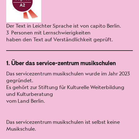
Der Text in Leichter Sprache ist von capi­to Berlin.
3 Per­so­n­en mit Lern­schwierigkeit­en
haben den Text auf Ver­ständlichkeit geprüft.
1. Über das service-zentrum musikschulen
Das ser­vicezen­trum musikschulen wurde im Jahr 2023
gegrün­det.
Es gehört zur Stiftung für Kul­turelle Weit­er­bil­dung
und Kul­turber­atung
vom Land Berlin.
Das ser­vicezen­trum musikschulen ist selb­st keine
Musikschule.