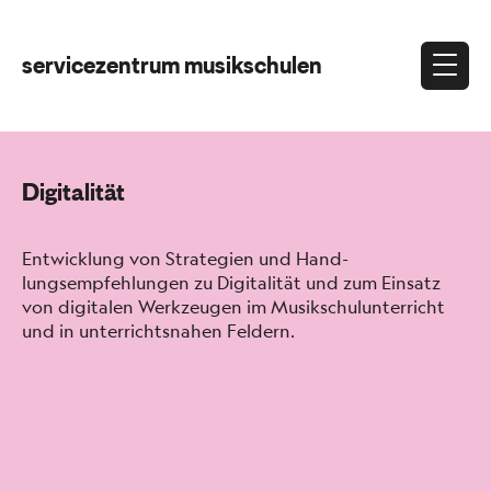
servicezentrum musikschulen
Digitalität
Entwick­lung von Strate­gien und Hand­
lungsempfehlun­gen zu Dig­i­tal­ität und zum Ein­satz
von dig­i­tal­en Werkzeu­gen im Musikschu­lun­ter­richt
und in unter­richt­sna­hen Feldern.