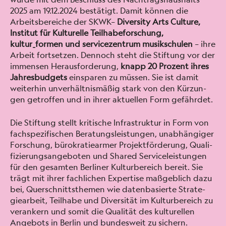
2025 am 19.12.2024 bestätigt. Damit kön­nen die
Arbeits­bere­iche der SKWK–
Diver­si­ty Arts Cul­ture,
Insti­tut für Kul­turelle Teil­habeforschung,
kultur_formen und ser­vicezen­trum musikschulen
– ihre
Arbeit fort­set­zen. Den­noch ste­ht die Stiftung vor der
immensen Her­aus­forderung,
knapp 20 Prozent ihres
Jahres­bud­gets
eins­paren zu müssen. Sie ist damit
weit­er­hin unver­hält­nis­mäßig stark von den Kürzun­
gen getrof­fen und in ihrer aktuellen Form gefährdet.
Die Stiftung stellt kri­tis­che Infra­struk­tur in Form von
fach­spez­i­fis­chen Beratungsleis­tun­gen, unab­hängiger
Forschung, bürokratiearmer Pro­jek­t­förderung, Qual­i­
fizierungsange­boten und Shared Ser­viceleis­tun­gen
für den gesamten Berlin­er Kul­turbere­ich bere­it. Sie
trägt mit ihrer fach­lichen Exper­tise maßge­blich dazu
bei, Quer­schnitts­the­men wie daten­basierte Strate­
giear­beit, Teil­habe und Diver­sität im Kul­turbere­ich zu
ver­ankern und somit die Qual­ität des kul­turellen
Ange­bots in Berlin und bun­desweit zu sich­ern.