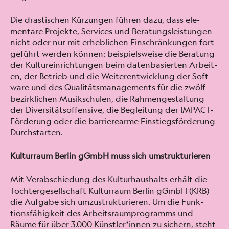
Die drastis­chen Kürzun­gen führen dazu, dass ele­
mentare Pro­jek­te, Ser­vices und Beratungsleis­tun­gen
nicht oder nur mit erhe­blichen Ein­schränkun­gen fort­
ge­führt wer­den kön­nen: beispiel­sweise die Beratung
der Kul­turein­rich­tun­gen beim daten­basierten Arbeit­
en, der Betrieb und die Weit­er­en­twick­lung der Soft­
ware und des Qual­itäts­man­age­ments für die zwölf
bezirk­lichen Musikschulen, die Rah­mengestal­tung
der Diver­sität­sof­fen­sive, die Begleitung der IMPACT-
Förderung oder die bar­ri­erearme Ein­stiegs­förderung
Durch­starten.
Kul­tur­raum Berlin gGmbH muss sich umstruk­turi­eren
Mit Ver­ab­schiedung des Kul­turhaushalts erhält die
Tochterge­sellschaft Kul­tur­raum Berlin gGmbH (KRB)
die Auf­gabe sich umzus­truk­turi­eren. Um die Funk­
tions­fähigkeit des Arbeit­sraumpro­gramms und
Räume für über 3.000 Künstler*innen zu sich­ern, ste­ht