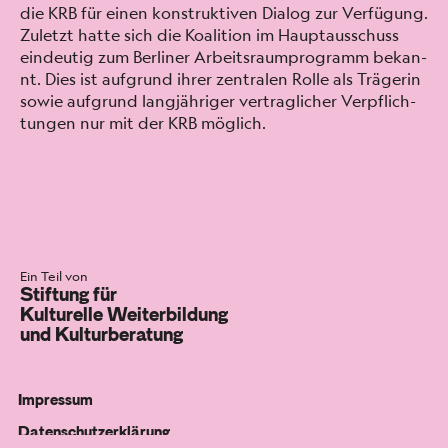
die KRB für einen kon­struk­tiv­en Dia­log zur Ver­fü­gung.
Zulet­zt hat­te sich die Koali­tion im Haup­tauss­chuss
ein­deutig zum Berlin­er Arbeit­sraumpro­gramm bekan­
nt. Dies ist auf­grund ihrer zen­tralen Rolle als Trägerin
sowie auf­grund langjähriger ver­traglich­er Verpflich­
tun­gen nur mit der KRB möglich.
Ein Teil von
Stiftung für
Kulturelle Weiterbildung
und Kulturberatung
Impressum
Datenschutzerklärung