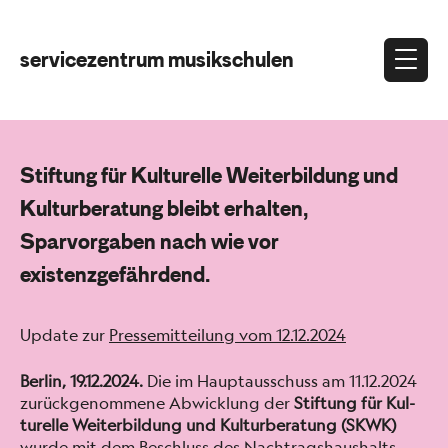
servicezentrum musikschulen
Stiftung für Kulturelle Weiterbildung und
Kulturberatung bleibt erhalten,
Sparvorgaben nach wie vor
existenzgefährdend.
Update zur
Pressemit­teilung vom 12.12.2024
Berlin, 19.12.2024.
Die im Haup­tauss­chuss am 11.12.2024
zurückgenommene Abwick­lung der
Stiftung für Kul­
turelle Weit­er­bil­dung und Kul­turber­atung (SKWK)
wurde mit dem Beschluss des Nach­tragshaushalts